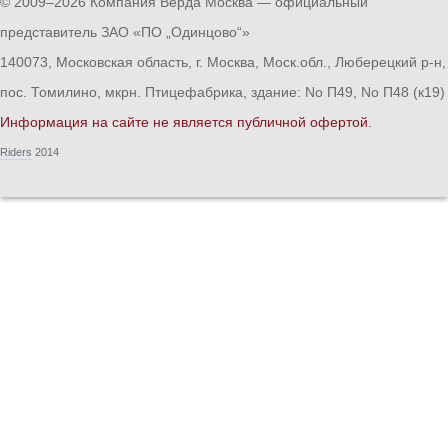
© 2009–2026 Компания Верда Москва — официальный
представитель ЗАО «ПО „Одинцово“»
140073, Московская область, г. Москва, Моск.обл., Люберецкий р-н,
пос. Томилино, мкрн. Птицефабрика, здание: No П49, No П48 (к19)
Информация на сайте не является публичной офертой.
Riders
2014