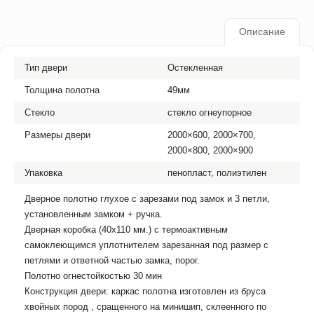
Описание
Тип двери
Остекленная
Толщина полотна
49мм
Стекло
стекло огнеупорное
Размеры двери
2000×600, 2000×700,
2000×800, 2000×900
Упаковка
пенопласт, полиэтилен
Дверное полотно глухое с зарезами под замок и 3 петли,
установленным замком + ручка.
Дверная коробка (40х110 мм.) с термоактивным
самоклеющимся уплотнителем зарезанная под размер с
петлями и ответной частью замка, порог.
Полотно огнестойкостью 30 мин
Конструкция двери: каркас полотна изготовлен из бруса
хвойных пород , сращенного на минишип, склеенного по