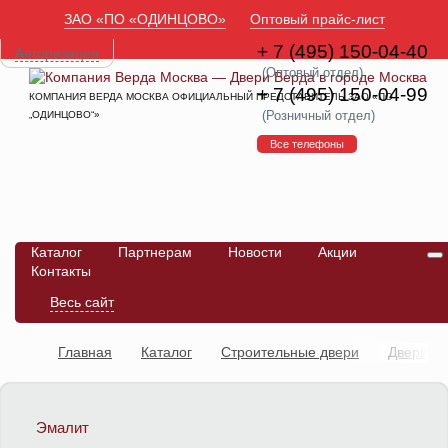
ЗАО «ПО «ОДИНЦОВО»
Оптовый прайс-лист
+ 7 (495) 150-04-40
Авторизация
(Оптовый отдел)
+ 7 (495) 150-04-99
КОМПАНИЯ ВЕРДА МОСКВА ОФИЦИАЛЬНЫЙ ПРЕДСТАВИТЕЛЬ ЗАО «ПО
(Розничный отдел)
„ОДИНЦОВО“»
Все телефоны
Каталог
Партнерам
Новости
Акции
Контакты
Весь сайт
Главная
Каталог
Строительные двери
Двери
противопожарные
Дверь ДПГ + ДПГ Ламинированные 30
мин
Эмалит