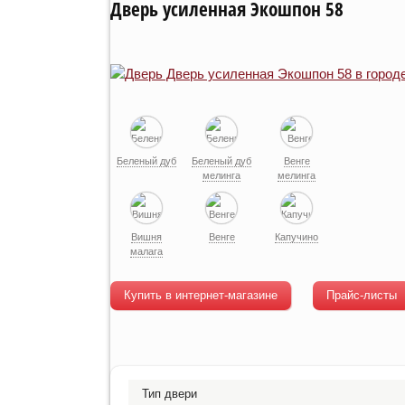
Дверь усиленная Экошпон 58
Беленый дуб
Беленый дуб
Венге
мелинга
мелинга
Вишня
Венге
Капучино
малага
Купить в интернет-магазине
Прайс-листы
Тип двери